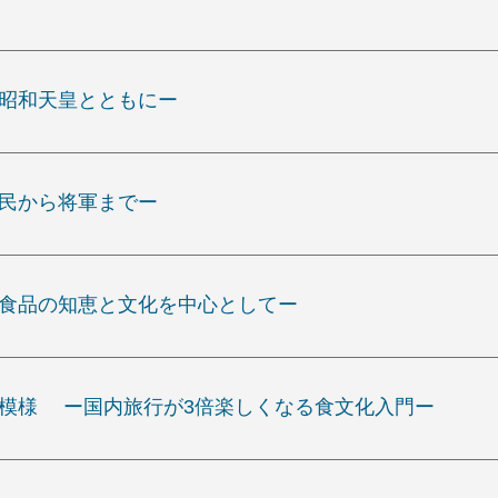
の昭和天皇とともにー
庶民から将軍までー
酵食品の知恵と文化を中心としてー
ク模様 ー国内旅行が3倍楽しくなる食文化入門ー