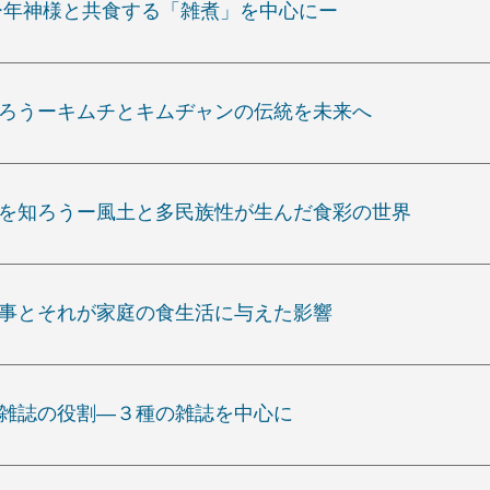
 ー年神様と共食する「雑煮」を中心にー
知ろうーキムチとキムヂャンの伝統を未来へ
ルを知ろうー風土と多民族性が生んだ食彩の世界
食事とそれが家庭の食生活に与えた影響
と雑誌の役割―３種の雑誌を中心に