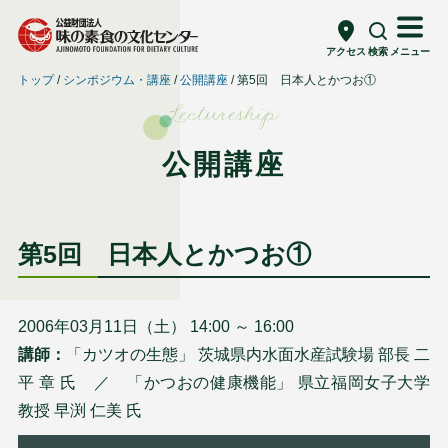
アクセス
検索
メニュー
トップ
シンポジウム・講座
公開講座
第5回 日本人とかつお①
Lectureship
公開講座
第5回 日本人とかつお①
2006年03月11日（土） 14:00 ～ 16:00
講師：
「カツオの生態」 茨城県内水面水産試験場 部長 二
平 章 氏 ／ 「かつおの健康機能」 県立福岡女子大学
教授 早渕 仁美 氏