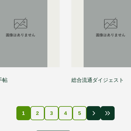
手帖
総合流通ダイジェスト
1
2
3
4
5