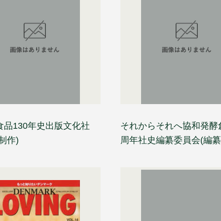
食品130年史出版文化社
それからそれへ協和発酵創
制作)
周年社史編纂委員会(編纂