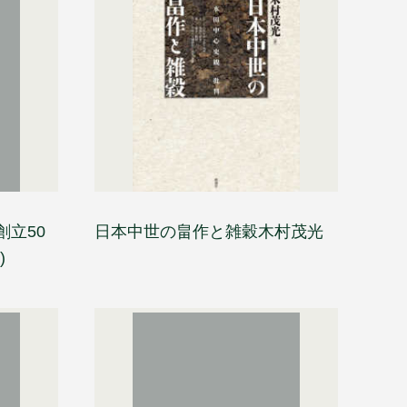
立50
日本中世の畠作と雑穀木村茂光
)