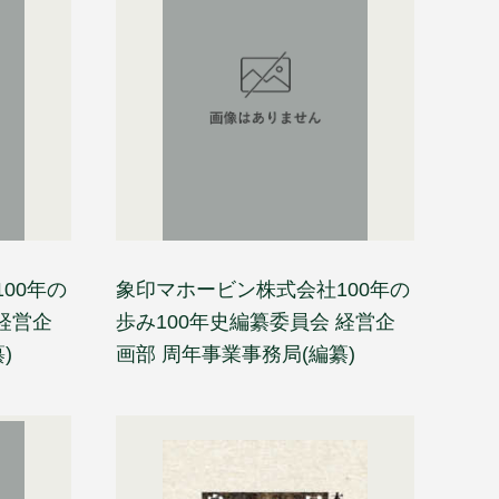
00年の
象印マホービン株式会社100年の
経営企
歩み100年史編纂委員会 経営企
)
画部 周年事業事務局(編纂)