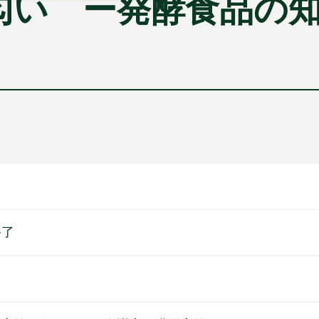
の匂い ー発酵食品の
終了