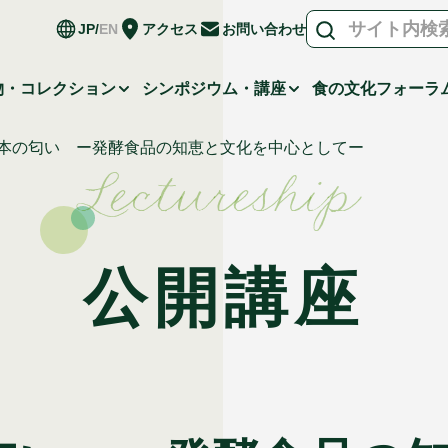
JP
EN
アクセス
お問い合わせ
物・コレクション
シンポジウム・講座
食の文化フォーラ
日本の匂い ー発酵食品の知恵と文化を中心としてー
Lectureship
公開講座