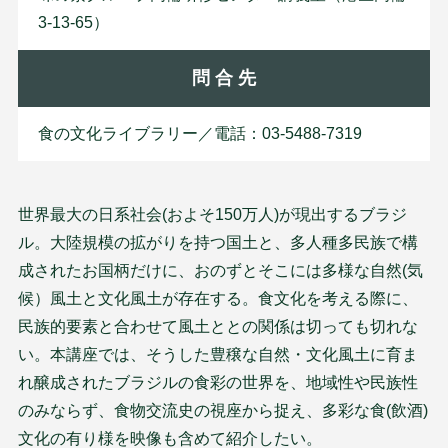
3-13-65）
問 合 先
食の文化ライブラリー／電話：03-5488-7319
世界最大の日系社会(およそ150万人)が現出するブラジ
ル。大陸規模の拡がりを持つ国土と、多人種多民族で構
成されたお国柄だけに、おのずとそこには多様な自然(気
候）風土と文化風土が存在する。食文化を考える際に、
民族的要素と合わせて風土ととの関係は切っても切れな
い。本講座では、そうした豊穣な自然・文化風土に育ま
れ醸成されたブラジルの食彩の世界を、地域性や民族性
のみならず、食物交流史の視座から捉え、多彩な食(飲酒)
文化の有り様を映像も含めて紹介したい。