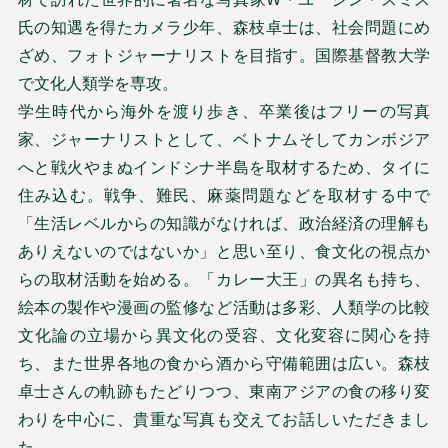
氏の知遇を得たカメラ少年、森枝卓士は、社会問題にめ
ざめ、フォトジャーナリストを目指す。国際基督教大学
で文化人類学を専攻。
学生時代から海外を渡り歩き、卒業後はフリーの写真
家、ジャーナリストとして、ベトナムそしてカンボジア
へと戦火やまぬインドシナ半島を取材するため、タイに
住み込む。戦争、難民、麻薬問題などを取材する中で
「生活レベルからの知識がなければ、政治経済の理解も
ありえないのではないか」と思い至り、食文化の視点か
らの取材活動を始める。「カレー大王」の異名も持ち、
絵本の製作や漫画の監修など活動は多彩、人類学の比較
文化論の立場から異文化の受容、文化変容に関心を持
ち、また世界各地の食から酒から守備範囲は広い。森枝
卓士さんの軌跡もたどりつつ、東南アジアの食の移り変
わりを中心に、貴重な写真も交えてお話しいただきまし
た。