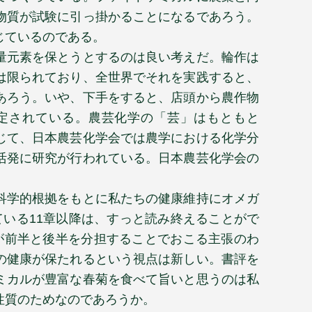
物質が試験に引っ掛かることになるであろう。
じているのである。
量元素を保とうとするのは良い考えだ。輪作は
は限られており、全世界でそれを実践すると、
あろう。いや、下手をすると、店頭から農作物
定されている。農芸化学の「芸」はもともと
じて、日本農芸化学会では農学における化学分
活発に研究が行われている。日本農芸化学会の
科学的根拠をもとに私たちの健康維持にオメガ
ている
11
章以降は、すっと読み終えることがで
が前半と後半を分担することでおこる主張のわ
の健康が保たれるという視点は新しい。書評を
ミカルが豊富な春菊を食べて旨いと思うのは私
性質のためなのであろうか。