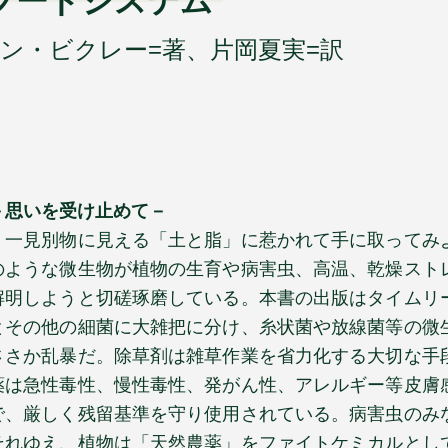
フードシステム
ン・ビクレー=著、片岡夏実=訳
－思いを受け止めて－
一見別物に見える「土と脂」に惹かれて手に取ってみ
のような微生物が植物の生育や病害虫、高温、乾燥スト
解明しようと切磋琢磨している。本書の出版はタイムリ
とその他の細菌に大雑把に分け、糸状菌や放線菌等の微
ささか乱暴だ。除草剤は雑草作業を省力化する大切な手
薬は急性毒性、慢性毒性、発がん性、アレルギー等皮膚
で、厳しく残留基準を守り使用されている。病害虫のみ
それゆえ、植物は「天然農薬」をファイトケミカルとし