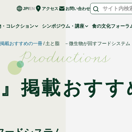
JP
EN
アクセス
お問い合わせ
物・コレクション
シンポジウム・講座
食の文化フォーラ
a』掲載おすすめの一冊
土と脂 －微生物が回すフードシステム
Productions
a』掲載
おすす