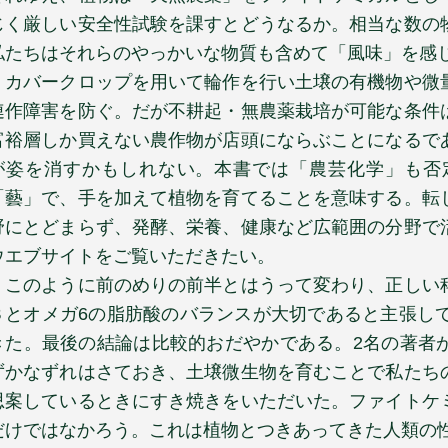
じく厳しい安全性試験を課すとどうなるか。相当な数の
私たちはそれらのやっかいな物質も含めて「風味」を感
カバークロップを用いて輪作を行い土壌の有機物や微
連作障害を防ぐ。だが不耕起・無農薬栽培が可能な条件
富裕層しか買えない農作物が店頭にならぶことになるで
が姿を消すかもしれない。本書では「農芸化学」も否
「藝」で、手を加えて植物を育てることを意味する。転
野にとどまらず、発酵、栄養、健康など広範囲の分野で
ウエブサイトをご覧いただきたい。
このように前のめりの前半とはうって変わり、正しい
３とオメガ
6
の脂肪酸のバランスが大切であると主張し
きた。最後の結論は比較的おだやかである。
2
名の著者
ずかなずれはさておき、土壌微生物を育むことで私たち
思案しているときにすき焼きをいただいた。ファイトケ
だけではなかろう。これは植物とつきあってきた人類の