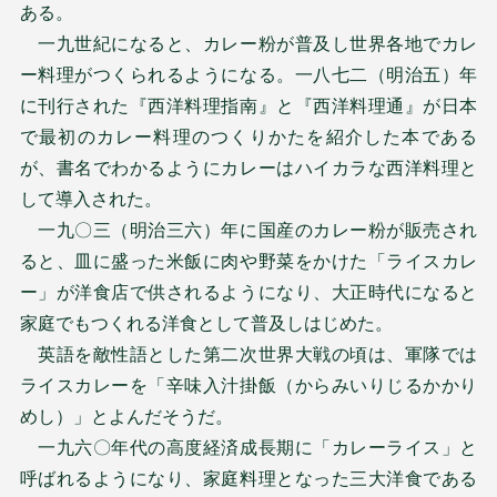
ある。
一九世紀になると、カレー粉が普及し世界各地でカレ
ー料理がつくられるようになる。一八七二（明治五）年
に刊行された『西洋料理指南』と『西洋料理通』が日本
で最初のカレー料理のつくりかたを紹介した本である
が、書名でわかるようにカレーはハイカラな西洋料理と
して導入された。
一九〇三（明治三六）年に国産のカレー粉が販売され
ると、皿に盛った米飯に肉や野菜をかけた「ライスカレ
ー」が洋食店で供されるようになり、大正時代になると
家庭でもつくれる洋食として普及しはじめた。
英語を敵性語とした第二次世界大戦の頃は、軍隊では
ライスカレーを「辛味入汁掛飯（からみいりじるかかり
めし）」とよんだそうだ。
一九六〇年代の高度経済成長期に「カレーライス」と
呼ばれるようになり、家庭料理となった三大洋食である