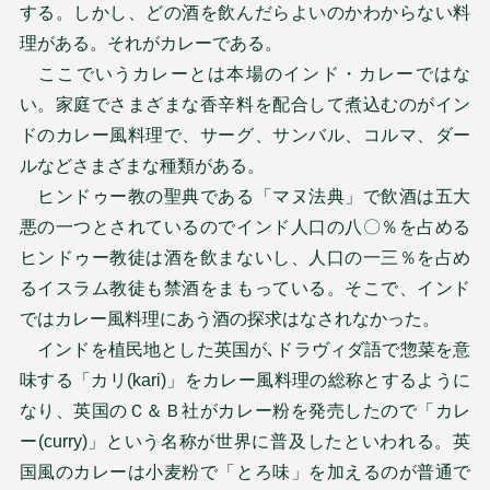
する。しかし、どの酒を飲んだらよいのかわからない料
理がある。それがカレーである。
ここでいうカレーとは本場のインド・カレーではな
い。家庭でさまざまな香辛料を配合して煮込むのがイン
ドのカレー風料理で、サーグ、サンバル、コルマ、ダー
ルなどさまざまな種類がある。
ヒンドゥー教の聖典である「マヌ法典」で飲酒は五大
悪の一つとされているのでインド人口の八〇％を占める
ヒンドゥー教徒は酒を飲まないし、人口の一三％を占め
るイスラム教徒も禁酒をまもっている。そこで、インド
ではカレー風料理にあう酒の探求はなされなかった。
インドを植民地とした英国が､ドラヴィダ語で惣菜を意
味する「カリ(kari)」をカレー風料理の総称とするように
なり、英国のＣ＆Ｂ社がカレー粉を発売したので「カレ
ー(curry)」という名称が世界に普及したといわれる。英
国風のカレーは小麦粉で「とろ味」を加えるのが普通で