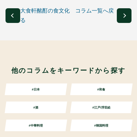
大食軒酩酊の食文化 コラム一覧へ戻
る
他のコラムをキーワードから探す
#日本
#和食
#酒
#江戸/浮世絵
#中華料理
#韓国料理