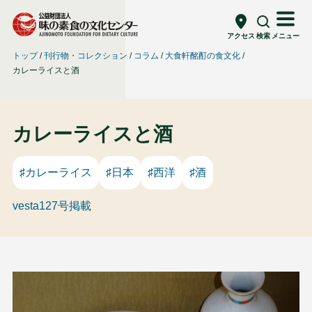
アクセス
検索
メニュー
トップ
刊行物・コレクション
コラム
大食軒酩酊の食文化
カレーライスと酒
カレーライスと酒
♯カレーライス
♯日本
♯西洋
♯酒
vesta127号掲載