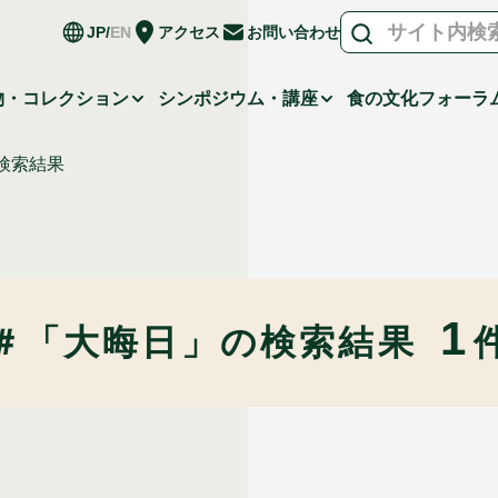
JP
EN
アクセス
お問い合わせ
物・コレクション
シンポジウム・講座
食の文化フォーラ
検索結果
1
＃「大晦日」の
検索結果