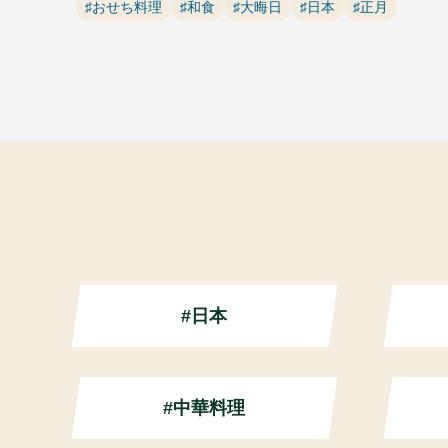
♯おせち料理
♯和食
♯大晦日
♯日本
♯正月
#日本
#中華料理