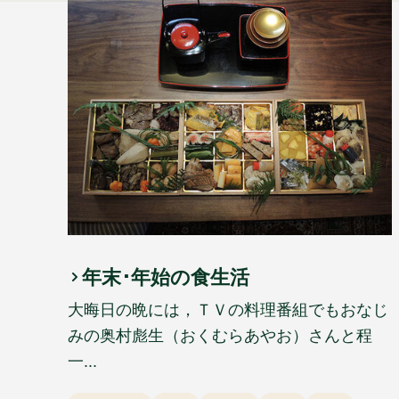
年末･年始の食生活
大晦日の晩には，ＴＶの料理番組でもおなじ
みの奥村彪生（おくむらあやお）さんと程
一...