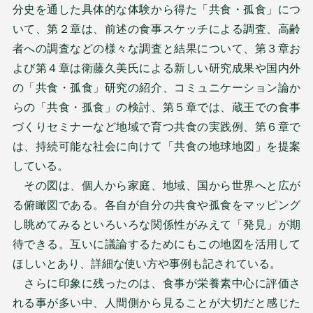
分史を通した具体的な体験から得た「共食・孤食」につ
いて、第２章は、前述の食事スケッチによる調査、高齢
者への調査などの様々な調査と結果について、第３章お
よび第４章は衛藤久美氏による新しい研究成果や国内外
の「共食・孤食」研究の紹介、コミュニケーション論か
らの「共食・孤食」の検討、第５章では、蔵王での食事
づくりセミナーなど地域で育つ共食の実践例、第６章で
は、持続可能な社会に向けて「共食の地球地図」を提案
している。
その図は、個人から家庭、地域、国から世界へと広が
る俯瞰図である。各自が自分の共食や孤食をマッピング
し眺めてみるといろいろな関係性がみえて「発見」が期
待できる。互いに議論するためにもこの地図を活用して
ほしいとあり、詳細な使い方や事例も記されている。
さらに印象に残ったのは、食事が栄養素中心に評価さ
れる事が多い中、人間側から見ることが大切だと感じた