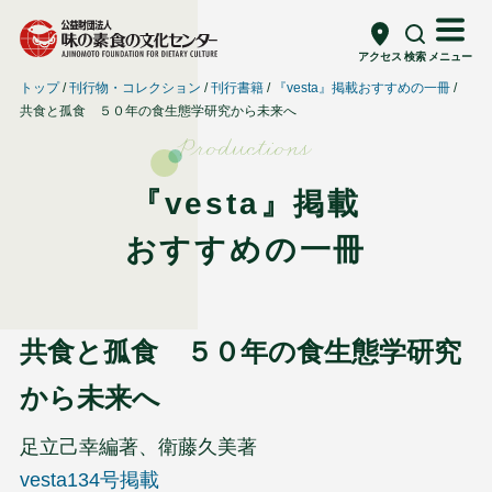
アクセス
検索
メニュー
トップ
刊行物・コレクション
刊行書籍
『vesta』掲載おすすめの一冊
共食と孤食 ５０年の食生態学研究から未来へ
Productions
『vesta』掲載
おすすめの一冊
共食と孤食 ５０年の食生態学研究
から未来へ
足立己幸編著、衛藤久美著
vesta134号掲載