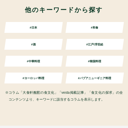
他のキーワードから探す
#日本
#和食
#酒
#江戸/浮世絵
#中華料理
#韓国料理
#ヨーロッパ料理
#パプアニューギニア料理
コラム「大食軒酩酊の食文化」「vesta掲載記事」「食文化の探求」の全
コンテンツより、キーワードに該当するコラムを表示します。