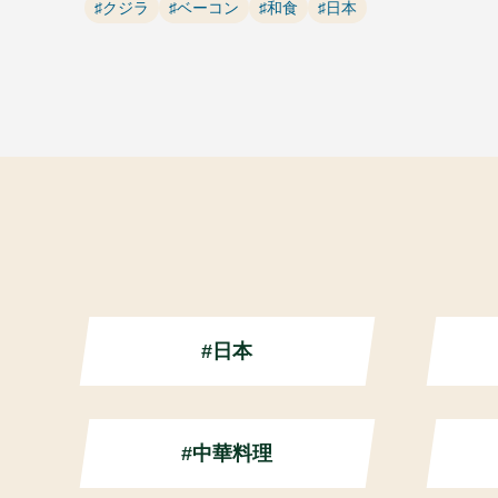
♯クジラ
♯ベーコン
♯和食
♯日本
#日本
#中華料理