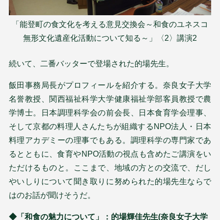
「能登町の食文化を考える意見交換会～和食のユネスコ
無形文化遺産化活動について知る～」〈2〉講演2
続いて、二番バッターで登場された的場先生。
飯田事務局長がプロフィールを紹介する。奈良女子大学
名誉教授、関西福祉科学大学健康福祉学部客員教授で農
学博士。日本調理科学会の前会長、日本食育学会理事、
そして京都の料理人さんたちが組織するNPO法人・日本
料理アカデミーの理事でもある。調理科学の専門家であ
るとともに、食育やNPO活動の視点も含めたご講演をい
ただけるものと。ここまで、地域の方との交流で、だし
やいしりについて聞き取りに努められた的場先生ならで
はのお話が聞けそうだ。
◆「和食の魅力について」：的場輝佳先生(奈良女子大学