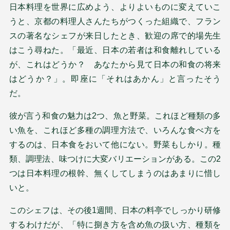
日本料理を世界に広めよう、よりよいものに変えていこ
うと、京都の料理人さんたちがつくった組織で、フラン
スの著名なシェフが来日したとき、歓迎の席で的場先生
はこう尋ねた。「最近、日本の若者は和食離れしている
が、これはどうか？ あなたから見て日本の和食の将来
はどうか？」。即座に「それはあかん」と言ったそう
だ。
彼が言う和食の魅力は2つ、魚と野菜。これほど種類の多
い魚を、これほど多種の調理方法で、いろんな食べ方を
するのは、日本食をおいて他にない。野菜もしかり。種
類、調理法、味つけに大変バリエーションがある。この2
つは日本料理の根幹、無くしてしまうのはあまりに惜し
いと。
このシェフは、その後1週間、日本の料亭でしっかり研修
するわけだが、「特に捌き方を含め魚の扱い方、種類を