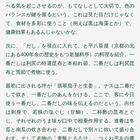
べる気を起こさせるのが、もてなしとして大切で、色の
バランスが鍵を握るという。これは見た目だけじゃなく
て、食材を多彩に使うこと（例えば黒は海藻とか）で、
健康効果もあるんじゃないかな。
次に、「だし」を視点に入れて、と平八茶屋（京都の北
にある400年余の歴史をもつ老舗料亭）の料理を紹介。一
番だしは利尻の特選昆布と本枯れ節、二番だしは利尻昆
布と荒節で煮物に使う。
最初に出される坪が「翡翠茄子と生姜」。ナスは二番だ
しで炊き、一番だしのあんをかける。ここで、客に今日
使う一番だし、二番だしの味を伝えるのだという。向付
は刺身で、若狭の塩ぐじ（甘鯛）。二杯酢の昆布とぐ
じ、それぞれのうま味が口中で相乗作用する。進肴は冬
瓜と南瓜の炊き合わせ。二番だしで別々に炊いて盛り合
わす。そして名物の「麦飯とろろ汁」。つくね芋を白醬