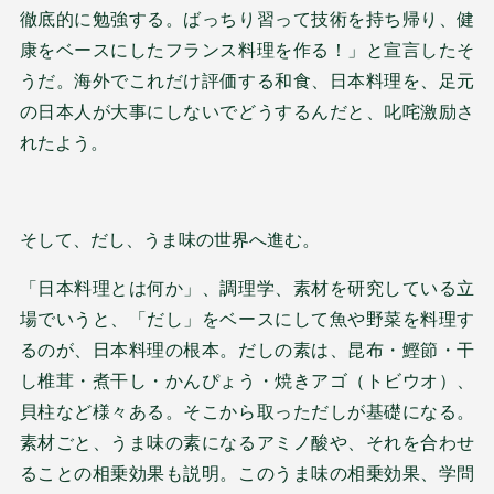
徹底的に勉強する。ばっちり習って技術を持ち帰り、健
康をベースにしたフランス料理を作る！」と宣言したそ
うだ。海外でこれだけ評価する和食、日本料理を、足元
の日本人が大事にしないでどうするんだと、叱咤激励さ
れたよう。
そして、だし、うま味の世界へ進む。
「日本料理とは何か」、調理学、素材を研究している立
場でいうと、「だし」をベースにして魚や野菜を料理す
るのが、日本料理の根本。だしの素は、昆布・鰹節・干
し椎茸・煮干し・かんぴょう・焼きアゴ（トビウオ）、
貝柱など様々ある。そこから取っただしが基礎になる。
素材ごと、うま味の素になるアミノ酸や、それを合わせ
ることの相乗効果も説明。このうま味の相乗効果、学問