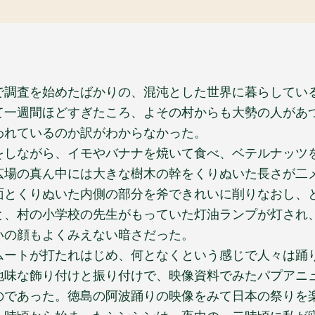
で調査を始めたばかりの、混沌とした世界に暮らしてい
て一週間ほどすぎたころ、よその村からも大勢の人があ
われているのか訳がわからなかった。
をしながら、イモやバナナを焼いて食べ、ベテルナッツ
広場の真ん中には大きな樹木の幹をくりぬいた長さが二
面とくりぬいた内側の部分を斧できれいに削りなおし、
と、村の小学校の先生がもっていた灯油ランプが灯され
いの顔もよくみえない暗さだった。
ムートが打たれはじめ、何となくという感じで人々は踊
地味な飾り付けと振り付けで、映像資料でみたパプアニ
のであった。徳島の阿波踊りの映像をみて日本の祭りを