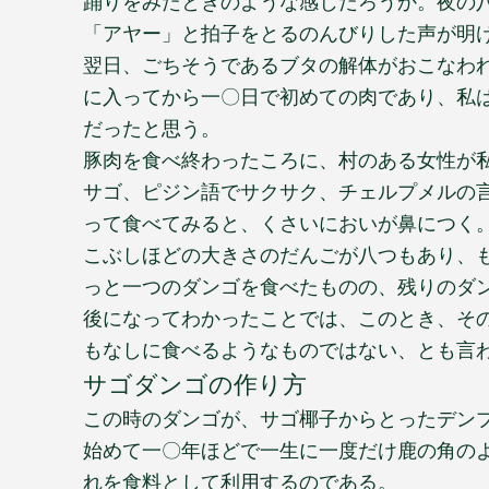
踊りをみたときのような感じだろうか。夜の
「アヤー」と拍子をとるのんびりした声が明
翌日、ごちそうであるブタの解体がおこなわ
に入ってから一〇日で初めての肉であり、私
だったと思う。
豚肉を食べ終わったころに、村のある女性が
サゴ、ピジン語でサクサク、チェルプメルの
って食べてみると、くさいにおいが鼻につく
こぶしほどの大きさのだんごが八つもあり、
っと一つのダンゴを食べたものの、残りのダ
後になってわかったことでは、このとき、そ
もなしに食べるようなものではない、とも言
サゴダンゴの作り方
この時のダンゴが、サゴ椰子からとったデン
始めて一〇年ほどで一生に一度だけ鹿の角の
れを食料として利用するのである。