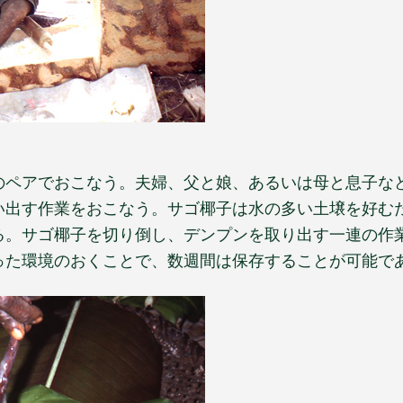
のペアでおこなう。夫婦、父と娘、あるいは母と息子な
い出す作業をおこなう。サゴ椰子は水の多い土壌を好む
る。サゴ椰子を切り倒し、デンプンを取り出す一連の作
った環境のおくことで、数週間は保存することが可能で