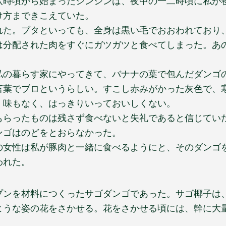
八時頃から始まったシンシンは、夜中の一二時頃に私が
け方まできこえていた。
れた。ブタといっても、全身は黒い毛でおおわれており
は分配された肉をすぐにガツガツと食べてしまった。あ
私の暮らす家にやってきて、バナナの葉で包んだダンゴ
言葉でブロというらしい。すこし赤みがかった灰色で、
。味もなく、はっきりいっておいしくない。
もらったものは残さず食べないと失礼であると信じてい
ンゴはのどをとおらなかった。
の女性は私が豚肉と一緒に食べるようにと、そのダンゴ
われた。
プンを材料につくったサゴダンゴであった。サゴ椰子は
ような姿の花をさかせる。花をさかせる頃には、幹に大