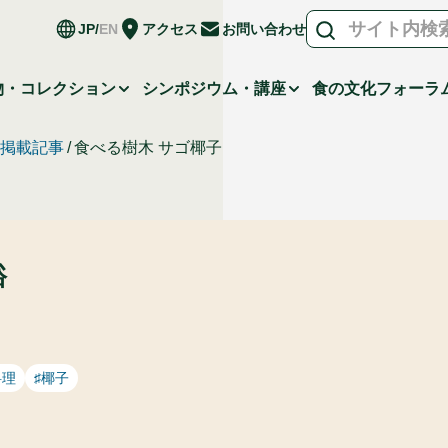
JP
EN
アクセス
お問い合わせ
物・コレクション
シンポジウム・講座
食の文化フォーラ
a』掲載記事
食べる樹木 サゴ椰子
裕
料理
♯椰子