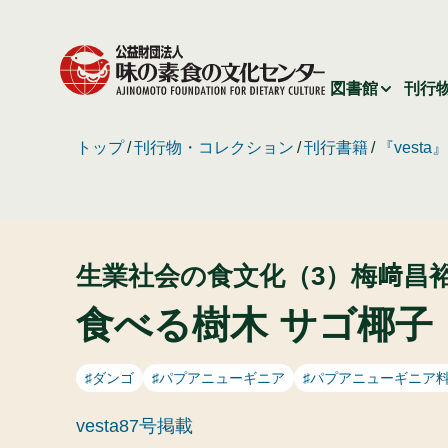
図書館
刊行
トップ
刊行物・コレクション
刊行書籍
『vest
生業社会の食文化（3）梅﨑昌
食べる樹木 サゴ椰子
♯ダンゴ
♯パプアニューギニア
♯パプアニューギニア
vesta87号掲載