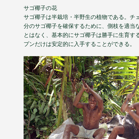
サゴ椰子の花
サゴ椰子は半栽培・半野生の植物である。チ
分のサゴ椰子を確保するために、側枝を適当
とはなく、基本的にサゴ椰子は勝手に生育す
プンだけは安定的に入手することができる。