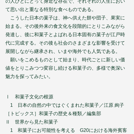
の人びとにとって身近な存在で、それぞれの人生におい
て思い出と重なる特別な食べものである。
こうした日本の菓子は、神へ供えた餅や団子、果実に
始まる。その後外来の食文化を段階的にとりこみながら
発達し、後に和菓子とよばれる日本固有の菓子が江戸時
代に完成する。その後も社会のさまざまな影響を受けて
展開しながら継承され、いまや海外でも人気である。
願いをこめるものとして始まり、時代ごとに新しい価
値をとりこみつつ変容し続ける和菓子の、多様で奥深い
魅力を探ってみたい。
Ⅰ 和菓子文化の根源
1 日本の自然の中ではぐくまれた和菓子／江原 絢子
［トピックス］和菓子の歴史＆種類／編集部
Ⅱ 世界から見た和菓子
1 和菓子にお可能性を考える G20における海外賓客