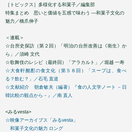
［トピックス］多様化する和菓子／編集部
特集まとめ 思いと価値を五感で味わう ―和菓子文化の
魅力／橋爪伸子
＜連載＞
☆台所史探訪（第２回）「明治の台所改善は《衛生》か
ら」／須崎 文代
☆歌舞伎のレシピ（最終回）「アラカルト」／堀越 一寿
☆大食軒酩酊の食文化（第５８回）「スープは、食べ
る？飲む？」／石毛 直道
☆文献紹介 朝倉敏夫（編著）『食の人文学ノート －日
韓比較の観点から－』／南 直人
<みるvesta>
☆映像アーカイブス「みるvesta」
和菓子文化の魅力 ロング