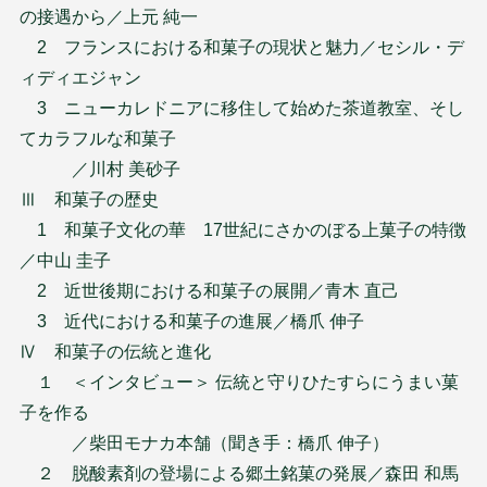
の接遇から／上元 純一
2 フランスにおける和菓子の現状と魅力／セシル・デ
ィディエジャン
3 ニューカレドニアに移住して始めた茶道教室、そし
てカラフルな和菓子
／川村 美砂子
Ⅲ 和菓子の歴史
1 和菓子文化の華 17世紀にさかのぼる上菓子の特徴
／中山 圭子
2 近世後期における和菓子の展開／青木 直己
3 近代における和菓子の進展／橋爪 伸子
Ⅳ 和菓子の伝統と進化
１ ＜インタビュー＞ 伝統と守りひたすらにうまい菓
子を作る
／柴田モナカ本舗（聞き手：橋爪 伸子）
２ 脱酸素剤の登場による郷土銘菓の発展／森田 和馬