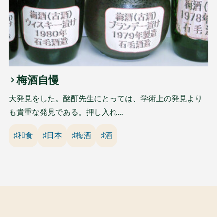
梅酒自慢
大発見をした。酩酊先生にとっては、学術上の発見より
も貴重な発見である。押し入れ...
♯和食
♯日本
♯梅酒
♯酒