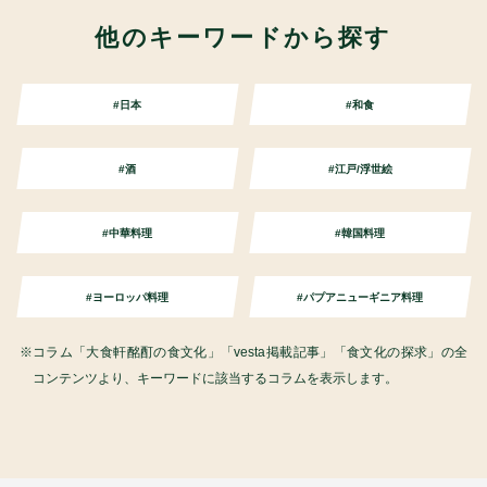
他のキーワードから探す
#日本
#和食
#酒
#江戸/浮世絵
#中華料理
#韓国料理
#ヨーロッパ料理
#パプアニューギニア料理
コラム「大食軒酩酊の食文化」「vesta掲載記事」「食文化の探求」の全
コンテンツより、キーワードに該当するコラムを表示します。