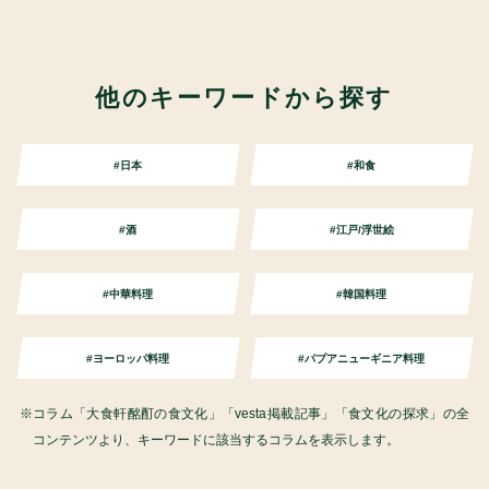
他のキーワードから探す
#日本
#和食
#酒
#江戸/浮世絵
#中華料理
#韓国料理
#ヨーロッパ料理
#パプアニューギニア料理
コラム「大食軒酩酊の食文化」「vesta掲載記事」「食文化の探求」の全
コンテンツより、キーワードに該当するコラムを表示します。