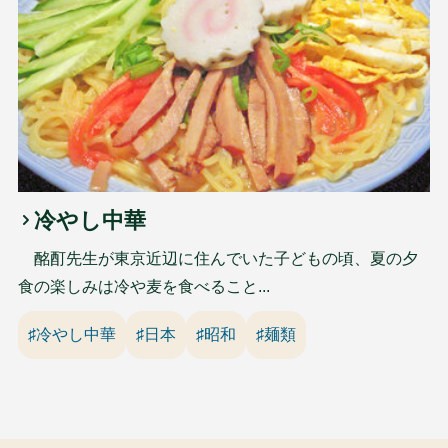
冷やし中華
酩酊先生が東京近辺に住んでいた子どもの頃、夏の夕
食の楽しみは冷や麦を食べること...
♯冷やし中華
♯日本
♯昭和
♯麺類