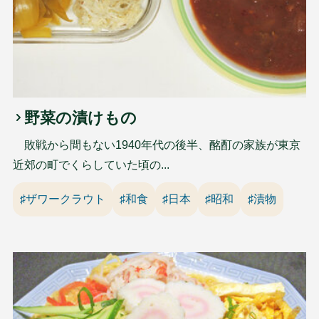
野菜の漬けもの
敗戦から間もない1940年代の後半、酩酊の家族が東京
近郊の町でくらしていた頃の...
♯ザワークラウト
♯和食
♯日本
♯昭和
♯漬物