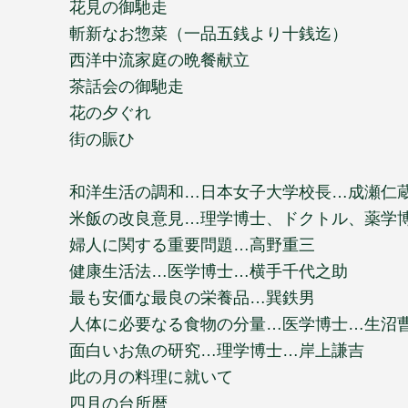
花見の御馳走
斬新なお惣菜（一品五銭より十銭迄）
西洋中流家庭の晩餐献立
茶話会の御馳走
花の夕ぐれ
街の賑ひ
和洋生活の調和…日本女子大学校長…成瀬仁
米飯の改良意見…理学博士、ドクトル、薬学
婦人に関する重要問題…高野重三
健康生活法…医学博士…横手千代之助
最も安価な最良の栄養品…巽鉄男
人体に必要なる食物の分量…医学博士…生沼
面白いお魚の研究…理学博士…岸上謙吉
此の月の料理に就いて
四月の台所暦