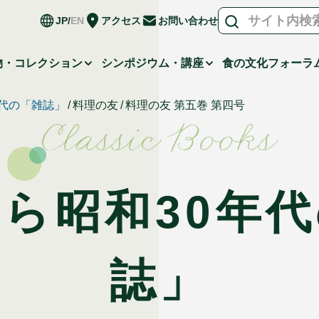
JP
EN
アクセス
お問い合わせ
物・コレクション
シンポジウム・講座
食の文化フォーラ
年代の「雑誌」
料理の友
料理の友 第五巻 第四号
Classic Books
ら昭和30年
誌」