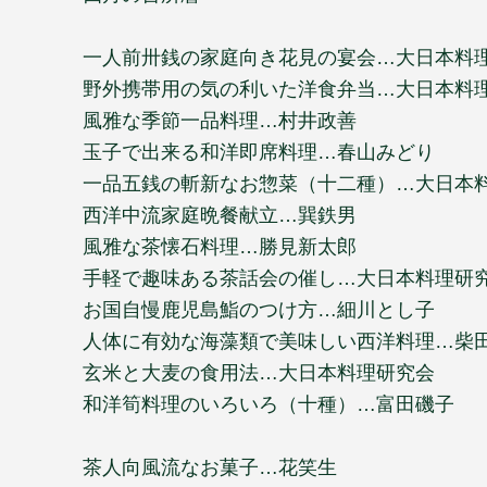
一人前卅銭の家庭向き花見の宴会…大日本料
野外携帯用の気の利いた洋食弁当…大日本料
風雅な季節一品料理…村井政善
玉子で出来る和洋即席料理…春山みどり
一品五銭の斬新なお惣菜（十二種）…大日本
西洋中流家庭晩餐献立…巽鉄男
風雅な茶懐石料理…勝見新太郎
手軽で趣味ある茶話会の催し…大日本料理研
お国自慢鹿児島鮨のつけ方…細川とし子
人体に有効な海藻類で美味しい西洋料理…柴
玄米と大麦の食用法…大日本料理研究会
和洋筍料理のいろいろ（十種）…富田磯子
茶人向風流なお菓子…花笑生