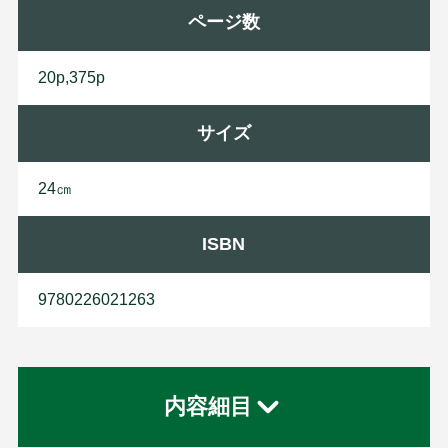
ページ数
20p,375p
サイズ
24㎝
ISBN
9780226021263
内容細目