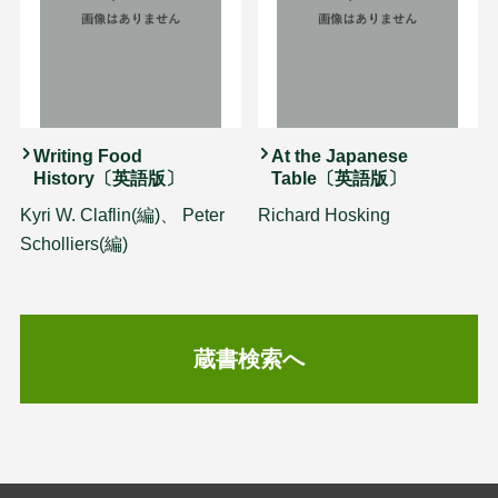
Writing Food
At the Japanese
History〔英語版〕
Table〔英語版〕
Kyri W. Claflin(編)、 Peter
Richard Hosking
Scholliers(編)
蔵書検索へ