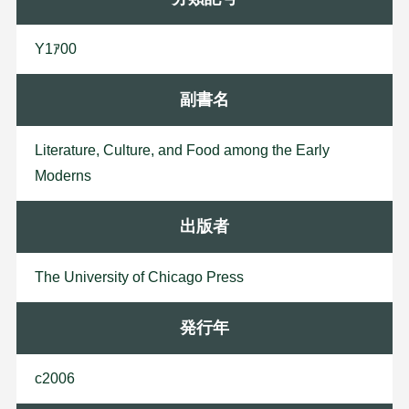
Y1ｱ00
副書名
Literature, Culture, and Food among the Early
Moderns
出版者
T
h
e
U
n
i
v
e
r
s
i
t
y
o
f
C
h
i
c
a
g
o
P
r
e
s
s
発行年
c2006