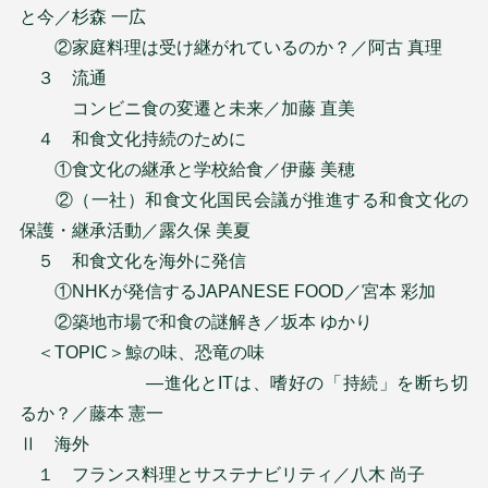
と今／杉森 一広
②家庭料理は受け継がれているのか？／阿古 真理
３ 流通
コンビニ食の変遷と未来／加藤 直美
４ 和食文化持続のために
①食文化の継承と学校給食／伊藤 美穂
②（一社）和食文化国民会議が推進する和食文化の
保護・継承活動／露久保 美夏
５ 和食文化を海外に発信
①NHKが発信するJAPANESE FOOD／宮本 彩加
②築地市場で和食の謎解き／坂本 ゆかり
＜TOPIC＞鯨の味、恐竜の味
―進化とITは、嗜好の「持続」を断ち切
るか？／藤本 憲一
Ⅱ 海外
１ フランス料理とサステナビリティ／八木 尚子