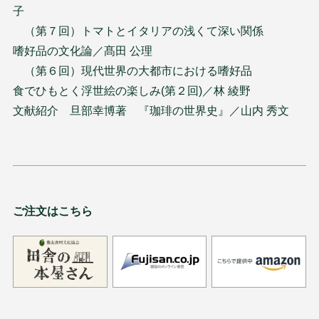
子
（第７回）トマトとイタリアの浅くて深い関係
嗜好品の文化論／髙田 公理
（第６回）現代世界の大都市における嗜好品
食でひもとく浮世絵の楽しみ(第２回)／林 綾野
文献紹介 旦部幸博著 『珈琲の世界史』／山内 秀文
ご注文はこちら