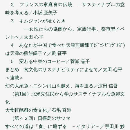
２ フランスの家庭食の伝統 ―サスティナブルの意
味を考える／小坂 亜矢子
３ キムジャンが続くとき
―女性たちの協働から、家族行事、都市型イベ
ントへ／太田 心平
４ あなたが中国で食べた天津煎餅餜子(ｼﾞｪﾝﾋﾞﾝｸﾞｵｽﾞ)
は天津の煎餅餜子？／劉 征宇
５ 変わる中東のコーヒー／菅瀬 晶子
まとめ 食文化のサステナビリティによせて／太田 心平
＜連載＞
幻の大衆魚：ニシンは山を越え、海を渡る／濵田 信吾
（第1回）北米先住民から学ぶサステイナブルな魚卵文
化
大食軒酩酊の食文化／石毛 直道
（第４２回）日振島のサツマ
すべての道は「食」に通ずる －イタリア－／宇田川 妙