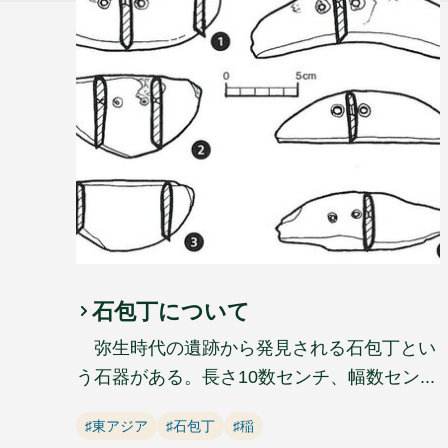
石包丁について
弥生時代の遺跡から発見される石包丁とい
う石器がある。長さ10数センチ、幅数セン...
♯東アジア
♯石包丁
♯稲