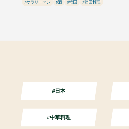
♯サラリーマン
♯酒
♯韓国
♯韓国料理
#日本
#中華料理