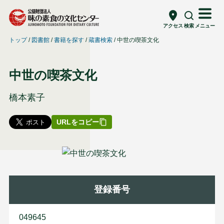
アクセス
検索
メニュー
トップ
図書館
書籍を探す
蔵書検索
中世の喫茶文化
中世の喫茶文化
橋本素子
URLをコピー
登録番号
049645