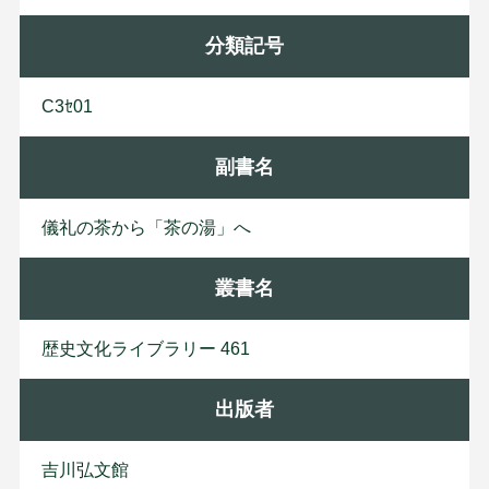
分類記号
C3ｾ01
副書名
儀礼の茶から「茶の湯」へ
叢書名
歴史文化ライブラリー 461
出版者
吉
川
弘
文
館