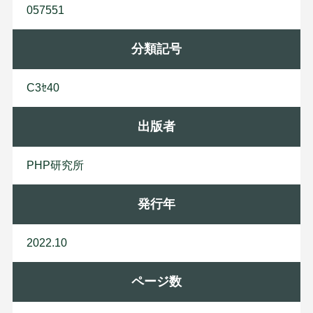
057551
分類記号
C3ｾ40
出版者
P
H
P
研
究
所
発行年
2022.10
ページ数