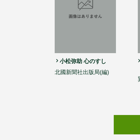
小松弥助 心のすし
北國新聞社出版局(編)