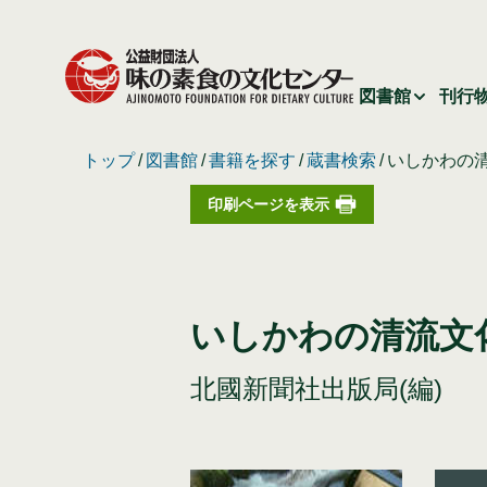
図書館
刊行
トップ
図書館
書籍を探す
蔵書検索
いしかわの
印刷ページを表示
いしかわの清流文
北國新聞社出版局(編)