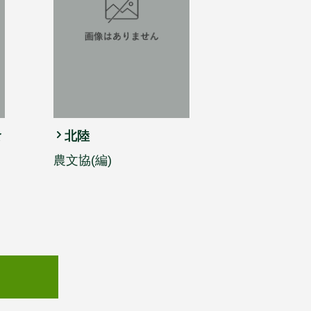
食
北陸
農文協(編)