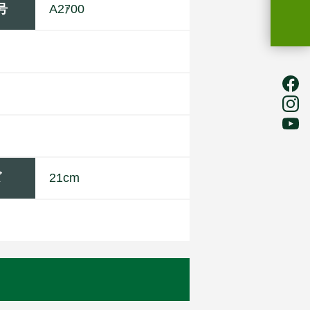
号
A2ｱ00
ズ
21cm