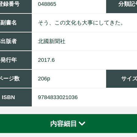
登録番号
048865
分類記
副書名
そう、この文化も大事にしてきた。
出版者
北
國
新
聞
社
発行年
2017.6
ページ数
206p
サイ
ISBN
9784833021036
内容細目