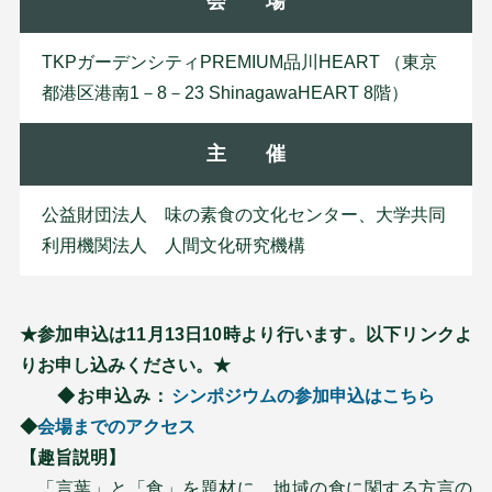
会 場
TKPガーデンシティPREMIUM品川HEART （東京
都港区港南1－8－23 ShinagawaHEART 8階）
主 催
公益財団法人 味の素食の文化センター、大学共同
利用機関法人 人間文化研究機構
★参加申込は11月13日10時より行います。以下リンクよ
りお申し込みください。★
◆お申込み：
シンポジウムの参加申込はこちら
◆
会場までのアクセス
【趣旨説明】
「言葉」と「食」を題材に、地域の食に関する方言の