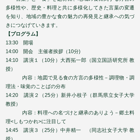
多様性や、歴史・料理と共に多様化してきた言葉の変遷
を知り、地域の豊かな食の魅力の再発見と継承への気づ
きにつなげていきます。
【プログラム】
13:30 開場
14:00 開会 主催者挨拶（10分)
14:10 講演１（10分）大西拓一郎（国立国語研究所 教
授）
内容：地図で見る食の方言の多様性－調理物・調
理法・味覚のことばの分布
14:20 講演２（25分）新井小枝子（群馬県立女子大学
教授）
内容：料理への名づけと継承のありよう－郷土料
理<しもつかれ>に注目して
14:45 講演３（25分）中井精一 （同志社女子大学 教
授）