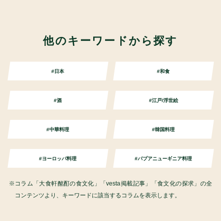
他のキーワードから探す
#日本
#和食
#酒
#江戸/浮世絵
#中華料理
#韓国料理
#ヨーロッパ料理
#パプアニューギニア料理
コラム「大食軒酩酊の食文化」「vesta掲載記事」「食文化の探求」の全
コンテンツより、キーワードに該当するコラムを表示します。