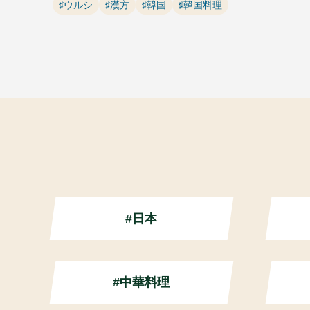
♯ウルシ
♯漢方
♯韓国
♯韓国料理
#日本
#中華料理