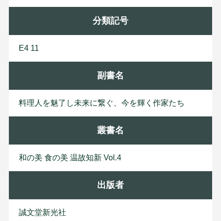
分類記号
E4 11
副書名
料理人を魅了し未来に繋ぐ、今を輝く作家たち
叢書名
和の美 食の美 温故知新 Vol.4
出版者
誠
文
堂
新
光
社