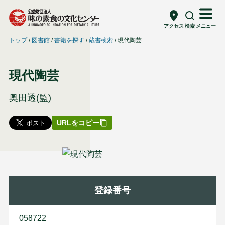
アクセス
検索
メニュー
トップ
図書館
書籍を探す
蔵書検索
現代陶芸
現代陶芸
奥田透(監)
URLをコピー
登録番号
058722