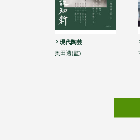
現代陶芸
奥田透(監)