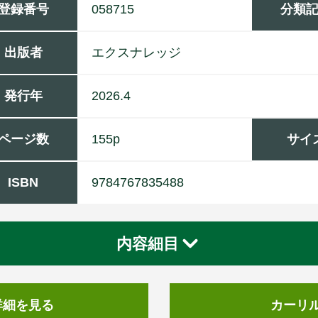
登録番号
058715
分類
出版者
エ
ク
ス
ナ
レ
ッ
ジ
発行年
2026.4
ページ数
155p
サイ
ISBN
9784767835488
内容細目
詳細を見る
カーリ