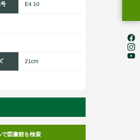
記号
E4 10
ズ
21cm
ルで図書館を検索