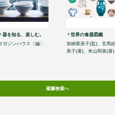
器を知る、楽しむ。
世界の食器図鑑
マガジンハウス〔編〕
加納亜美子(監)、玄馬
美子(著)、米山明泉(著)
蔵書検索へ