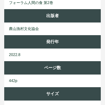
フォーラム人間の食 第2巻
出版者
農
山
漁
村
文
化
協
会
発行年
2022.8
ページ数
442p
サイズ