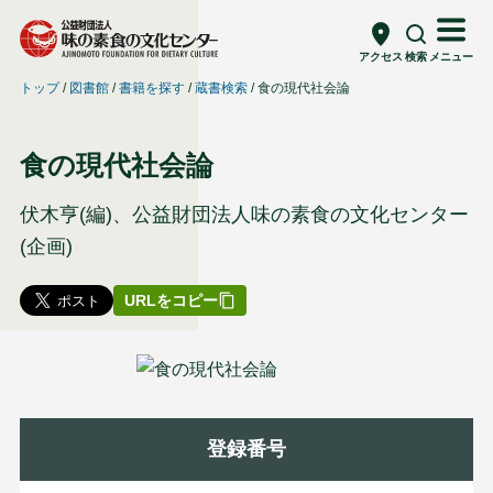
アクセス
検索
メニュー
トップ
図書館
書籍を探す
蔵書検索
食の現代社会論
食の現代社会論
伏木亨(編)、公益財団法人味の素食の文化センター
(企画)
URLをコピー
登録番号