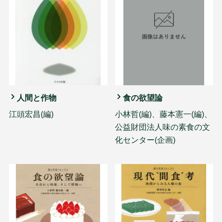
人間と作物
食の欲望論
江頭宏昌(編)
小林哲(編)、藤本憲一(編)、
公益財団法人味の素食の文
化センター(企画)