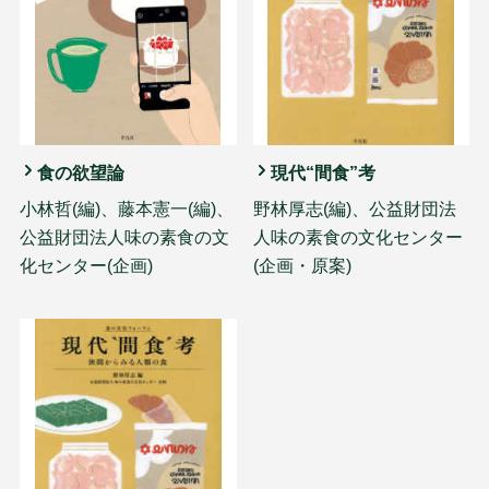
食の欲望論
現代“間食”考
小林哲(編)、藤本憲一(編)、
野林厚志(編)、公益財団法
公益財団法人味の素食の文
人味の素食の文化センター
化センター(企画)
(企画・原案)