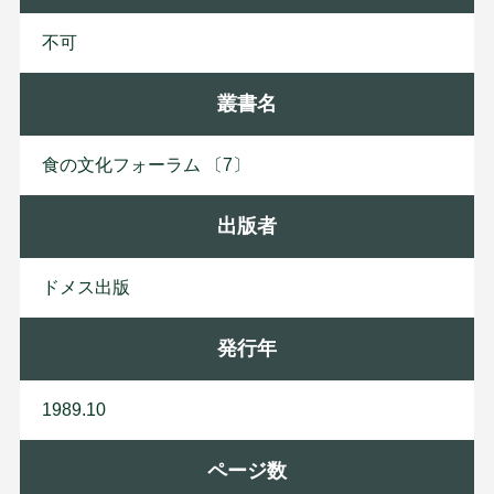
不可
叢書名
食の文化フォーラム 〔7〕
出版者
ド
メ
ス
出
版
発行年
1989.10
ページ数