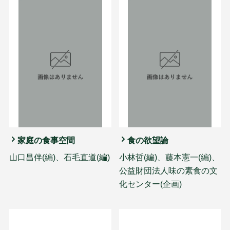
家庭の食事空間
食の欲望論
山口昌伴(編)、石毛直道(編)
小林哲(編)、藤本憲一(編)、
公益財団法人味の素食の文
化センター(企画)