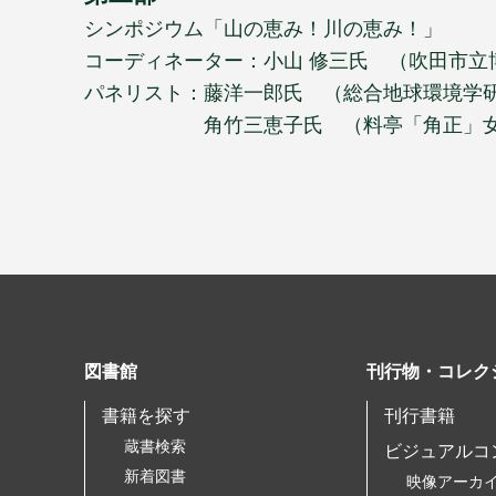
シンポジウム「山の恵み！川の恵み！」
コーディネーター：小山 修三氏 （吹田市立
パネリスト：藤洋一郎氏 （総合地球環境学
角竹三恵子氏 （料亭「角正」女
図書館
刊行物・コレク
書籍を探す
刊行書籍
蔵書検索
ビジュアルコ
新着図書
映像アーカ