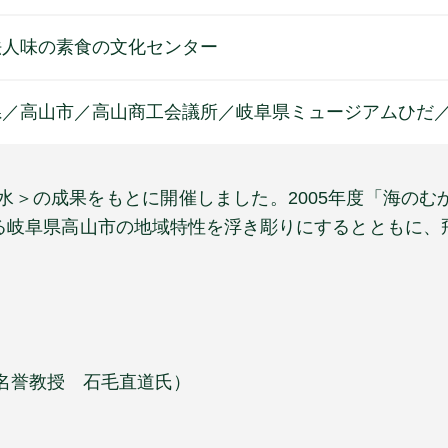
法人味の素食の文化センター
県／高山市／高山商工会議所／岐阜県ミュージアムひだ
む水＞の成果をもとに開催しました。2005年度「海の
る岐阜県高山市の地域特性を浮き彫りにするとともに、
名誉教授 石毛直道氏）