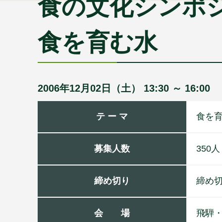
食の文化シンポジ
食を育む水
2006年12月02日（土） 13:30 ～ 16:00
テ ー マ
食を
募集人数
350人
締め切り
締め
会 場
飛騨