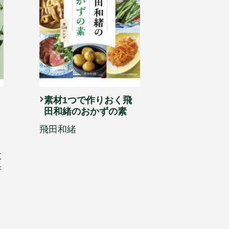
素材1つで作りおく飛
田和緒のおかずの素
飛田和緒
太
府