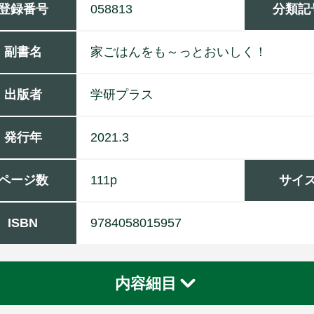
登録番号
058813
分類記
副書名
家ごはんをも～っとおいしく！
出版者
学
研
プ
ラ
ス
発行年
2021.3
ページ数
111p
サイ
ISBN
9784058015957
内容細目