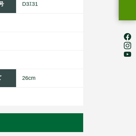
号
D3ｴ31
ズ
26cm