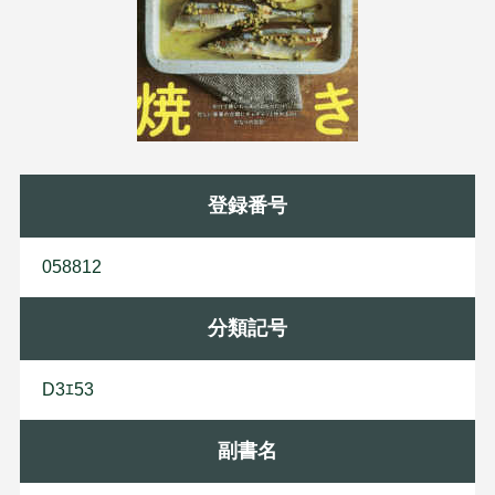
登録番号
058812
分類記号
D3ｴ53
副書名