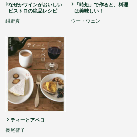
なぜかワインがおいしい
「時短」で作ると、料理
ビストロの絶品レシピ
は美味しい！
紺野真
ウー・ウェン
ティーとアペロ
長尾智子