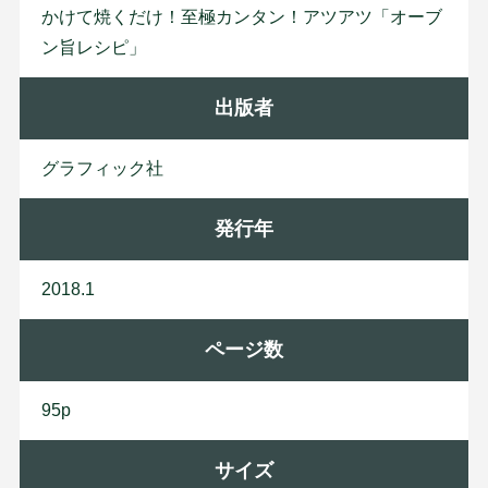
かけて焼くだけ！至極カンタン！アツアツ「オーブ
ン旨レシピ」
出版者
グ
ラ
フ
ィ
ッ
ク
社
発行年
2018.1
ページ数
95p
サイズ