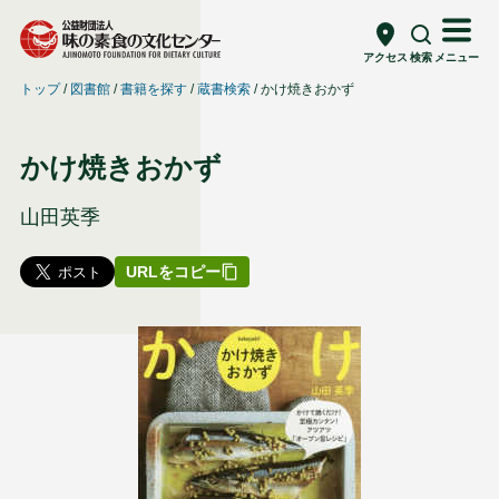
アクセス
検索
メニュー
トップ
図書館
書籍を探す
蔵書検索
かけ焼きおかず
かけ焼きおかず
山田英季
URLをコピー