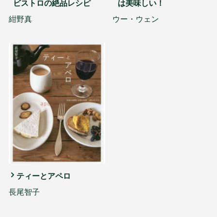
ビストロの絶品レシピ
は美味しい！
紺野真
ウー・ウェン
ティーとアペロ
長尾智子