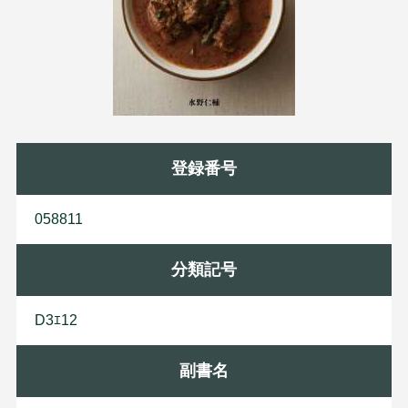
登録番号
058811
分類記号
D3ｴ12
副書名