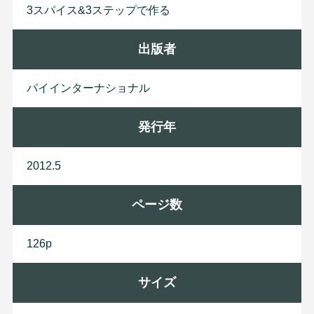
3スパイス&3ステップで作る
出版者
パ
イ
イ
ン
タ
ー
ナ
シ
ョ
ナ
ル
発行年
2012.5
ページ数
126p
サイズ