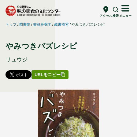
アクセス
検索
メニュー
トップ
図書館
書籍を探す
蔵書検索
やみつきバズレシピ
やみつきバズレシピ
リュウジ
URLをコピー