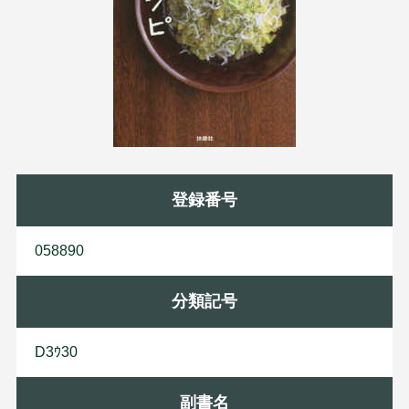
登録番号
058890
分類記号
D3ｳ30
副書名