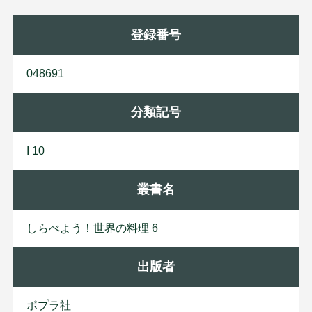
登録番号
048691
分類記号
I 10
叢書名
しらべよう！世界の料理 6
出版者
ポ
プ
ラ
社