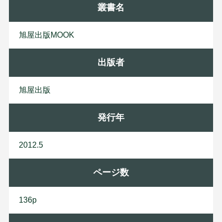
叢書名
旭屋出版MOOK
出版者
旭
屋
出
版
発行年
2012.5
ページ数
136p