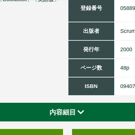
登録番号
0588
出版者
S
c
r
u
発行年
2000
ページ数
48p
ISBN
0940
内容細目