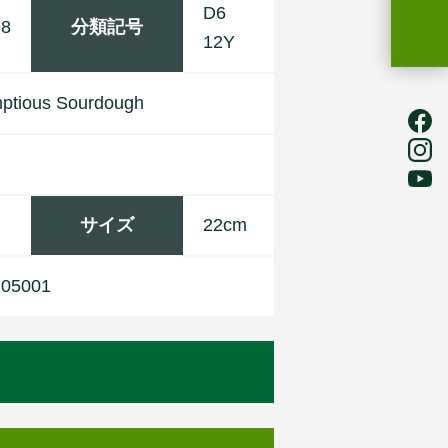
D6
98
分類記号
12Y
m
p
t
i
o
u
s
S
o
u
r
d
o
u
g
h
サイズ
22cm
705001