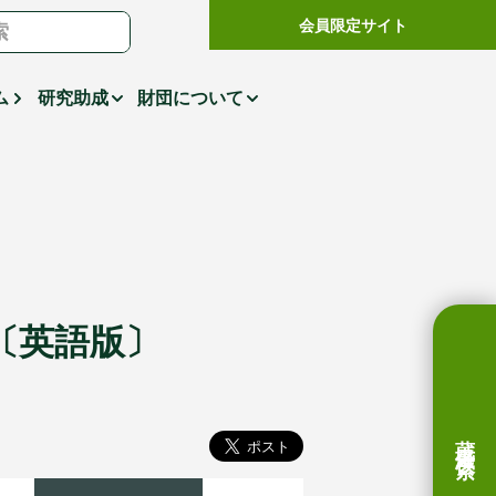
会員限定サイト
ム
研究助成
財団について
ok〕〔英語版〕
蔵書検索