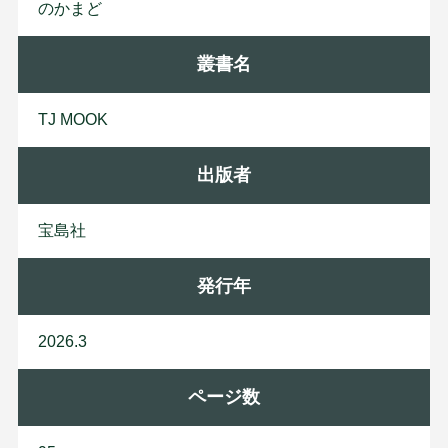
のかまど
叢書名
TJ MOOK
出版者
宝
島
社
発行年
2026.3
ページ数