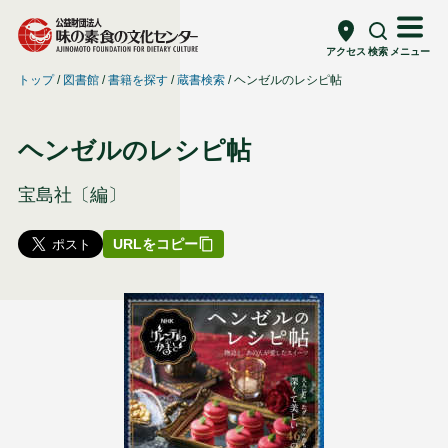
アクセス
検索
メニュー
トップ
図書館
書籍を探す
蔵書検索
ヘンゼルのレシピ帖
ヘンゼルのレシピ帖
宝島社〔編〕
URLをコピー