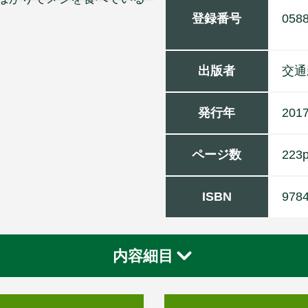
登録番号
058
出版者
交
通
発行年
2017
ページ数
223
ISBN
978
内容細目