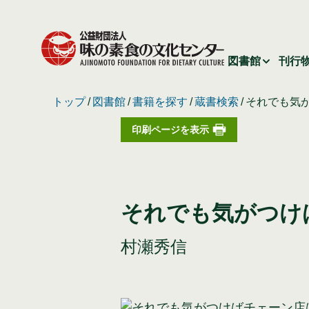
図書館
刊行
トップ
図書館
書籍を探す
蔵書検索
それでも気
印刷ページを表示
それでも気がつけ
村瀬秀信