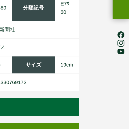
E7ｳ
889
分類記号
60
新
聞
社
.4
p
サイズ
19cm
4330769172