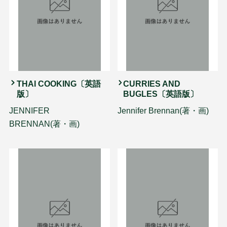
THAI COOKING〔英語
CURRIES AND
版〕
BUGLES〔英語版〕
JENNIFER
Jennifer Brennan(著・画)
BRENNAN(著・画)