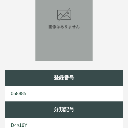
登録番号
058885
分類記号
D4ｳ16Y