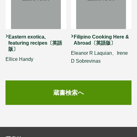
Eastern exotica,
Filipino Cooking Here &
featuring recipes〔英語
Abroad〔英語版〕
版〕
Eleanor R Laquian、Irene
Ellice Handy
D Sobrevinas
蔵書検索へ