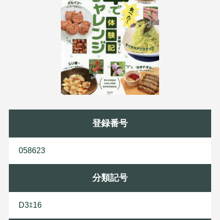
登録番号
058623
分類記号
D3ｴ16