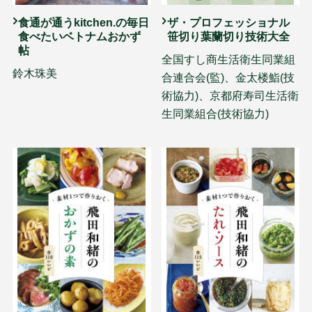
食通が通うkitchen.の毎日
ザ・プロフェッショナル
食べたいベトナムおかず
笹切り葉蘭切り技術大全
帖
全国すし商生活衛生同業組
鈴木珠美
合連合会(監)、金太楼鮨(技
術協力)、京都府寿司生活衛
生同業組合(技術協力)