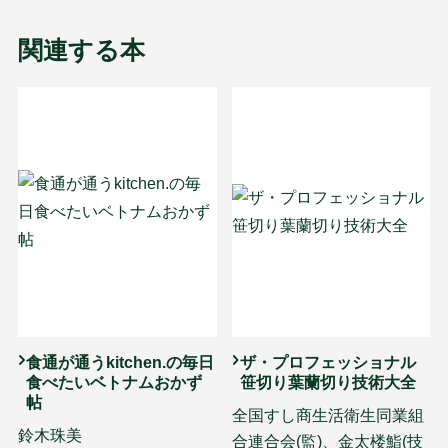
関連する本
食通が通うkitchen.の毎日
ザ・プロフェッショナル
食べたいベトナムおかず
笹切り葉蘭切り技術大全
帖
全国すし商生活衛生同業組
鈴木珠美
合連合会(監)、金太楼鮨(技