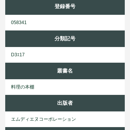
登録番号
058341
分類記号
D3ｴ17
叢書名
料理の本棚
出版者
エ
ム
デ
ィ
エ
ヌ
コ
ー
ポ
レ
ー
シ
ョ
ン