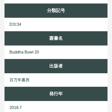
分類記号
D3ｴ34
叢書名
Buddha Bowl 20
出版者
百
万
年
書
房
発行年
2018.7