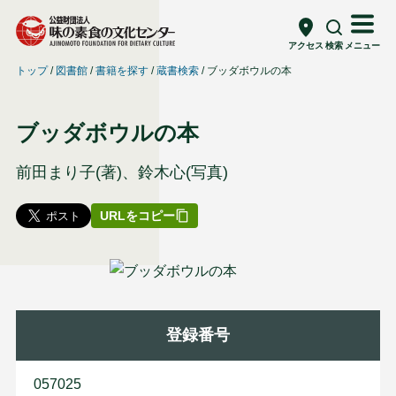
アクセス
検索
メニュー
トップ
図書館
書籍を探す
蔵書検索
ブッダボウルの本
ブッダボウルの本
前田まり子(著)、鈴木心(写真)
URLをコピー
登録番号
057025