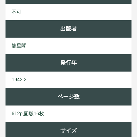
不可
出版者
龍
星
閣
発行年
1942.2
ページ数
612p,図版16枚
サイズ