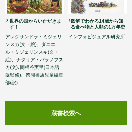
世界の国からいただきま
図解でわかる14歳から知
す！
る食べ物と人類の1万年史
アレクサンドラ・ミジェリ
インフォビジュアル研究所
ンスカ(文・絵)、ダニエ
ル・ミジェリンスキ(文・
絵)、ナタリア・バラノフス
カ(文)､岡根谷実里(日本語
版監修)、徳間書店児童編集
部(訳)
蔵書検索へ