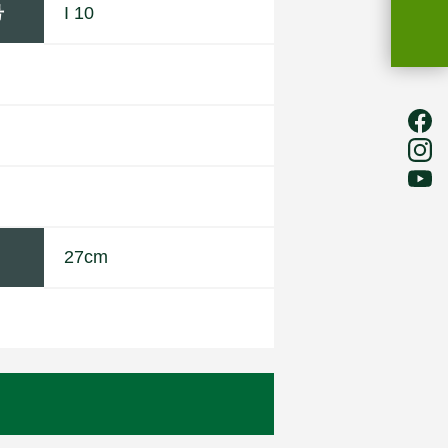
号
I 10
27cm