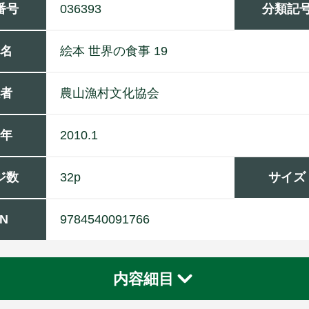
番号
036393
分類記
名
絵本 世界の食事 19
者
農
山
漁
村
文
化
協
会
年
2010.1
ジ数
32p
サイズ
BN
9784540091766
内容細目