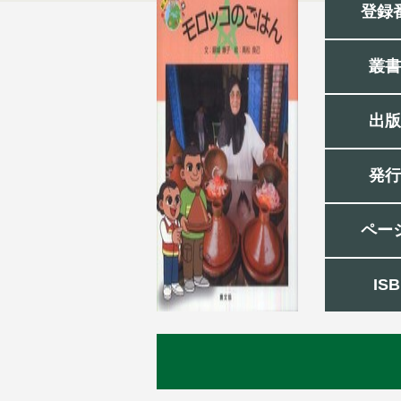
登録
叢書
出版
発行
ペー
IS