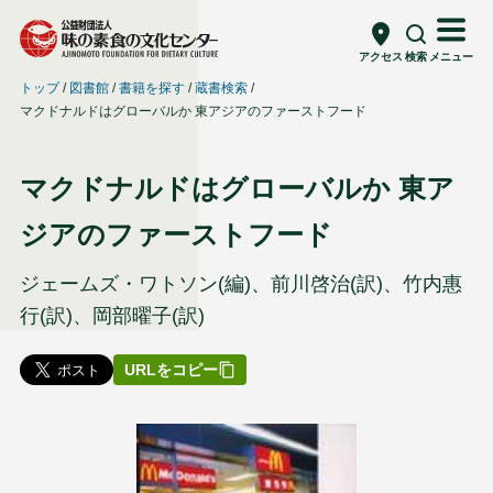
アクセス
検索
メニュー
トップ
図書館
書籍を探す
蔵書検索
マクドナルドはグローバルか 東アジアのファーストフード
マクドナルドはグローバルか 東ア
ジアのファーストフード
ジェームズ・ワトソン(編)、前川啓治(訳)、竹内惠
行(訳)、岡部曜子(訳)
URLをコピー