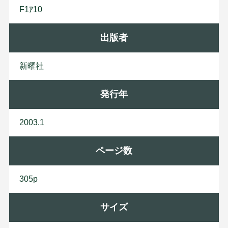
F1ｱ10
出版者
新
曜
社
発行年
2003.1
ページ数
305p
サイズ